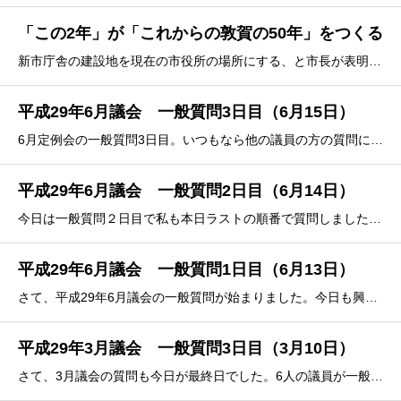
「この2年」が「これからの敦賀の50年」をつくる
新市庁舎の建設地を現在の市役所の場所にする、と市長が表明されました。「議決に従うしかない」と市長は言われていましたが、そんなことはありません。従いたくないなら従わない選択肢はありました。分かりやすいと思うので事例を紹介します。ハーモニアスポリス圏内の高島市では、現市長は新庁舎を旧新旭
平成29年6月議会 一般質問3日目（6月15日）
6月定例会の一般質問3日目。いつもなら他の議員の方の質問についてご紹介するのですが、2日目の自分の質問について書きます。というのは、いろいろと感想や問い合わせをいただいたからです。その中からひとつ。「副市長がＢ案で中心市街地が活性化する理由を一生懸命、説明されていた。副市長が言う
平成29年6月議会 一般質問2日目（6月14日）
今日は一般質問２日目で私も本日ラストの順番で質問しました。私の今回の質問は「市庁舎整備について」でした。今回もともとは、他の分野の質問をするつもりでした。市庁舎整備については、このブログ用に原稿を少し書き溜めていました。５回シリーズくらいで、結構長い文章の原稿でした。この原稿につ
平成29年6月議会 一般質問1日目（6月13日）
さて、平成29年6月議会の一般質問が始まりました。今日も興味深い質問が多かったのですが、林議員の質問から。質問の冒頭、「指導者の条件」という本から以下のような言葉を抜粋されていました。「誰でも悪いことよりいいことを聞く方がいいのが人情である。いいことを聞けば喜ぶが、悪いことを聞けば不
平成29年3月議会 一般質問3日目（3月10日）
さて、3月議会の質問も今日が最終日でした。6人の議員が一般質問をしました。北川議員は敦賀市の奨学金のことを質問されました。私は学生のころ、就職予定先の会社から奨学金を貰っていました。これは面接を受け、試験をして、合格したら貰える奨学金で、その会社に入社すると返済し