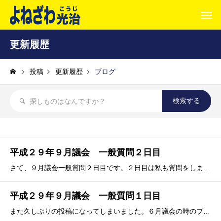
更新履歴
投稿
更新履歴
ブログ
平成２９年９月議会 一般質問２日目
さて、９月議会一般質問２日目です。２日目は私も質問をしました。質問の内容は、「景観まちづくり刷新支援事業を中心としたまちづくりの施策について」でした。「景観まちづくり刷新支援事業」は、観光誘客のために目に見え形での景観形成を促進する事業です。国土交通省が、今年３月３１日に景観
平成２９年９月議会 一般質問１日目
また久しぶりの投稿になってしまいました。６月議会の時のブログでは「市庁舎について書き溜めたものを、またブログに上げるようにしまーす」とか書いたのですが、まさかの６月に建設場所決定となり、なんかｕｐしづらくなりました・・・。さて、９月議会の一般質問の１日目です。今回の議