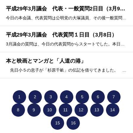
平成29年3月議会 代表・一般質問2日目（3月9日）
今日の本会議、代表質問は公明党の大塚議員、その後一般質問に入りました。福谷議員の一般質問に対する答弁では、「新幹線開業までの6年間に何をするか」よりも「ハーモニアスポリス構想」の答弁の方が具体的だったような気がしたのは私だけでしょうか。本当は「新幹線開業ま
平成29年3月議会 代表質問１日目（3月8日）
3月議会の質問は、今日の代表質問からスタートでした。本日のトピックスは「新市庁舎の場所」の話・・・と言いたいところですが、正直、今はまだここに取り上げなくてもいいかな、と思っています。というのも、今日の答弁を聞いていると、まだ議論できる段階になっていないように思えたからです。答弁する
本と映画とマンガと「人道の港」
先日小５の息子が「杉原千畝」の伝記を借りてきました。 親子で読書、という宿題だったので私も読んでみました（無理矢理、読まされた！）。 そして、この伝記を読みながら、昔読んだいくつかの本や映画のことを思い出しました。【生き残ったユダヤ人が書いた「夜と霧
1
2
3
4
5
6
7
8
9
10
11
12
13
14
15
16