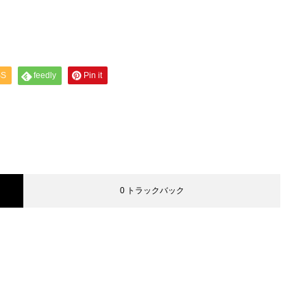
SS
feedly
Pin it
0 トラックバック