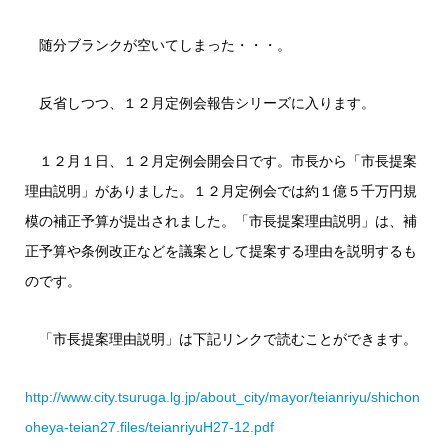
随分ブランクが空いてしまった・・・。
反省しつつ、１２月定例会報告シリーズに入ります。
１２月１日、１２月定例会開会日です。市長から「市長提案
理由説明」がありました。１２月定例会では約１億５千万円規
模の補正予算が提出されました。「市長提案理由説明」は、補
正予算や条例改正などを議案として提案する理由を説明するも
のです。
「市長提案理由説明」は下記リンクで読むことができます。
http://www.city.tsuruga.lg.jp/about_city/mayor/teianriyu/shichon
oheya-teian27.files/teianriyuH27-12.pdf