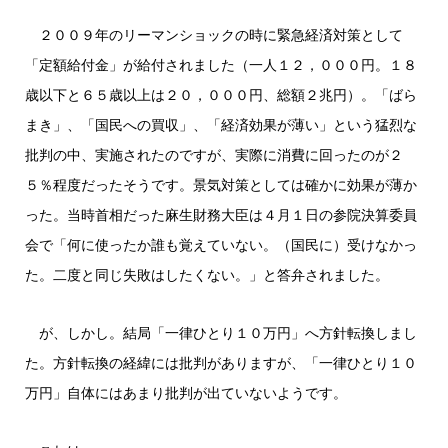
２００９年のリーマンショックの時に緊急経済対策として
「定額給付金」が給付されました（一人１２，０００円。１８
歳以下と６５歳以上は２０，０００円、総額２兆円）。「ばら
まき」、「国民への買収」、「経済効果が薄い」という猛烈な
批判の中、実施されたのですが、実際に消費に回ったのが２
５％程度だったそうです。景気対策としては確かに効果が薄か
った。当時首相だった麻生財務大臣は４月１日の参院決算委員
会で「何に使ったか誰も覚えていない。（国民に）受けなかっ
た。二度と同じ失敗はしたくない。」と答弁されました。
が、しかし。結局「一律ひとり１０万円」へ方針転換しまし
た。方針転換の経緯には批判がありますが、「一律ひとり１０
万円」自体にはあまり批判が出ていないようです。