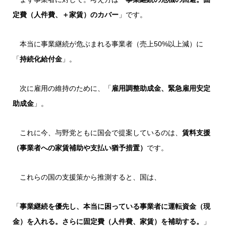
定費（人件費、＋家賃）のカバー
」です。
本当に事業継続が危ぶまれる事業者（売上50%以上減）に
「
持続化給付金
」。
次に雇用の維持のために、「
雇用調整助成金、緊急雇用安定
助成金
」。
これに今、与野党ともに国会で提案しているのは、
賃料支援
（事業者への家賃補助や支払い猶予措置）
です。
これらの国の支援策から推測すると、国は、
「
事業継続を優先し、本当に困っている事業者に運転資金（現
金）を入れる。さらに固定費（人件費、家賃）を補助する。
」